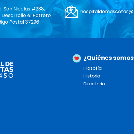
d. San Nicolás #238,
hospitaldemascotas@
. Desarrollo el Potrero
igo Postal 37296
¿Quiénes somos
Filosofía
Historia
Directorio