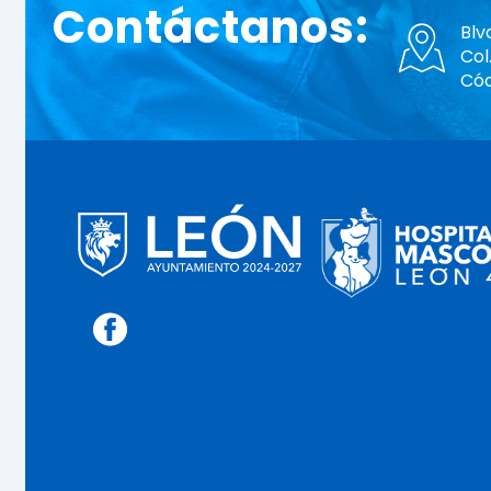
Contáctanos:
Blv
Col
Cód