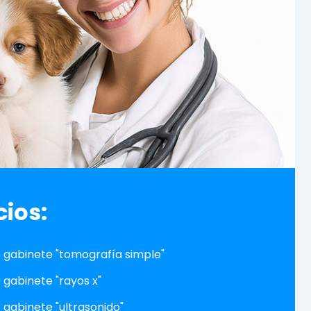
cios:
e gabinete "tomografía simple"
 gabinete "rayos x"
 gabinete "ultrasonido"