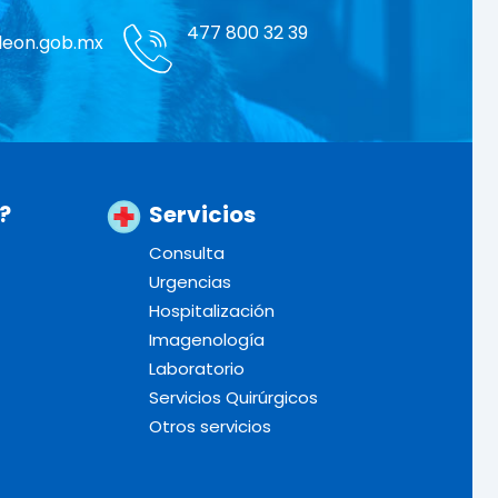
477 800 32 39
leon.gob.mx
?
Servicios
Consulta
Urgencias
Hospitalización
Imagenología
Laboratorio
Servicios Quirúrgicos
Otros servicios