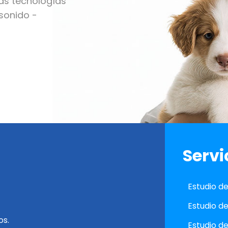
as tecnologías
asonido -
Servi
Estudio d
Estudio de
os.
Estudio de